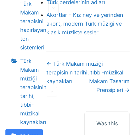
Türk perdelerinin adları
Türk
Makam
Akortlar – Kız ney ve yerinden
terapisini
akort, modern Türk müziği ve
hazırlayan
klasik müzikte sesler
ton
sistemleri
Türk
Doc
← Türk Makam müziği
Makam
navigation
terapisinin tarihi, tıbbi-müzikal
müziği
kaynakları
Makam Tasarım
terapisinin
Prensipleri →
tarihi,
tıbbi-
müzikal
kaynakları
Was this