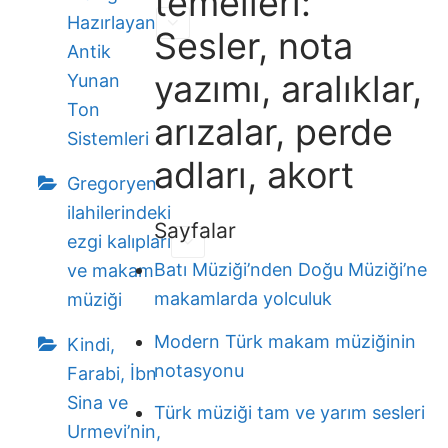
temelleri:
Hazırlayan
Sesler, nota
Antik
yazımı, aralıklar,
Yunan
Ton
arızalar, perde
Sistemleri
adları, akort
Gregoryen
ilahilerindeki
Sayfalar
ezgi kalıpları
Batı Müziği’nden Doğu Müziği’ne
ve makam
makamlarda yolculuk
müziği
Modern Türk makam müziğinin
Kindi,
notasyonu
Farabi, İbn
Sina ve
Türk müziği tam ve yarım sesleri
Urmevi’nin,