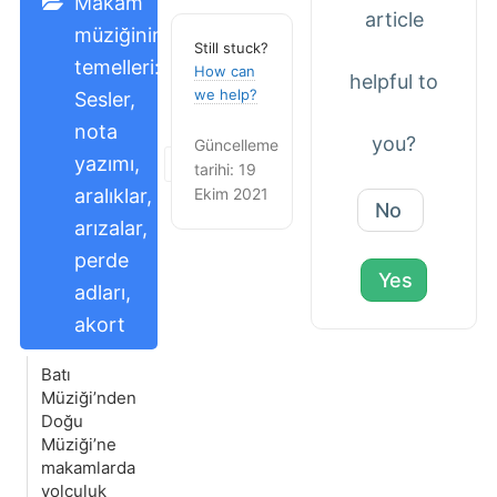
Makam
article
müziğinin
Still stuck?
temelleri:
How can
helpful to
we help?
Sesler,
nota
you?
Güncelleme
yazımı,
tarihi: 19
Ekim 2021
aralıklar,
No
arızalar,
perde
Yes
adları,
akort
Batı
Müziği’nden
Doğu
Müziği’ne
makamlarda
yolculuk