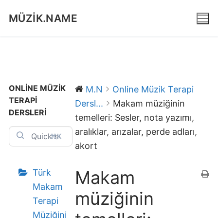
İçeriğe
MÜZIK.NAME
atla
ONLINE MÜZIK
M.N
Online Müzik Terapi
TERAPI
Dersl...
Makam müziğinin
DERSLERI
temelleri: Sesler, nota yazımı,
aralıklar, arızalar, perde adları,
⌘K
akort
Makam
Türk
Makam
müziğinin
Terapi
Müziğini