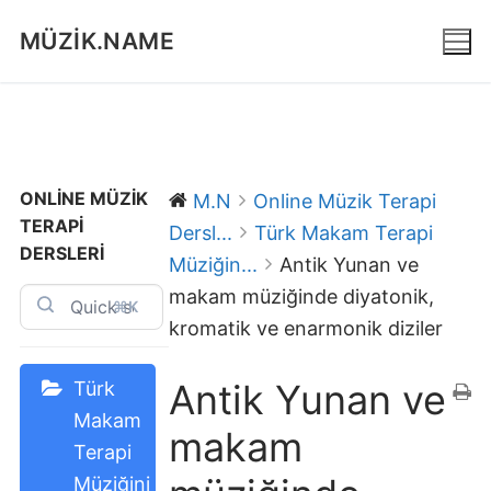
İçeriğe
MÜZIK.NAME
atla
ONLINE MÜZIK
M.N
Online Müzik Terapi
TERAPI
Dersl...
Türk Makam Terapi
DERSLERI
Müziğin...
Antik Yunan ve
makam müziğinde diyatonik,
⌘K
kromatik ve enarmonik diziler
Antik Yunan ve
Türk
Makam
makam
Terapi
Müziğini