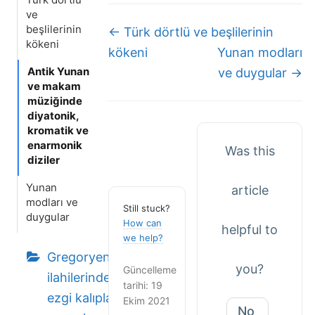
ve
Doc
beşlilerinin
← Türk dörtlü ve beşlilerinin
kökeni
navigation
kökeni
Yunan modları
Antik Yunan
ve duygular →
ve makam
müziğinde
diyatonik,
kromatik ve
enarmonik
Was this
diziler
Yunan
article
modları ve
Still stuck?
duygular
How can
helpful to
we help?
Gregoryen
you?
Güncelleme
ilahilerindeki
tarihi: 19
ezgi kalıpları
Ekim 2021
No