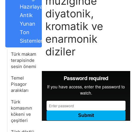
müziğinde
Hazırlayan
diyatonik,
Antik
kromatik ve
Yunan
Ton
enarmonik
Sistemleri
diziler
Türk makam
terapisinde
sesin önemi
Temel
Pisagor
aralıkları
Türk
komasının
kökeni ve
çeşitleri
Türk dörtlü