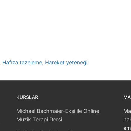
,
Hafıza tazeleme
,
Hareket yeteneği
,
KURSLAR
MA
Michael Bachmaier-Ekşi ile Online
Ma
Müzik Terapi Dersi
hak
?
am