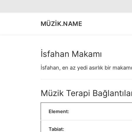
İçeriğe
atla
MÜZIK.NAME
İsfahan Makamı
İsfahan, en az yedi asırlık bir makamd
Müzik Terapi Bağlantılar
Element:
Tabiat: