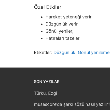
Özel Etkileri
Hareket yeteneği verir
Düzgünlük verir
Gönül yeniler,
Hatıraları tazeler
Etiketler:
Düzgünlük
,
Gönül yenileme
SON YAZILAR
Türkü, Ezgi
musescore’da şarkı sözü nasıl yazılır