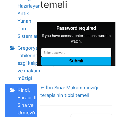
temeli
Hazırlayan
Antik
Yunan
Ton
Sistemleri
Gregoryen
ilahilerindeki
ezgi kalıpları
ve makam
müziği
Doc
← İbn Sina: Makam müziği
Kindi,
navigation
terapisinin tıbbi temeli
Farabi, İbn
Sina ve
Urmevi’nin,