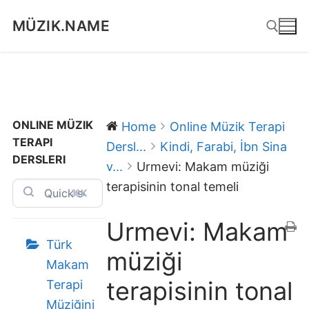
Skip
MÜZIK.NAME
to
content
Search for:
ONLINE MÜZIK
Home
Online Müzik Terapi
TERAPI
Dersl...
Kindi, Farabi, İbn Sina
DERSLERI
v...
Urmevi: Makam müziği
terapisinin tonal temeli
⌘K
Urmevi: Makam
Türk
müziği
Makam
terapisinin tonal
Terapi
Müziğini