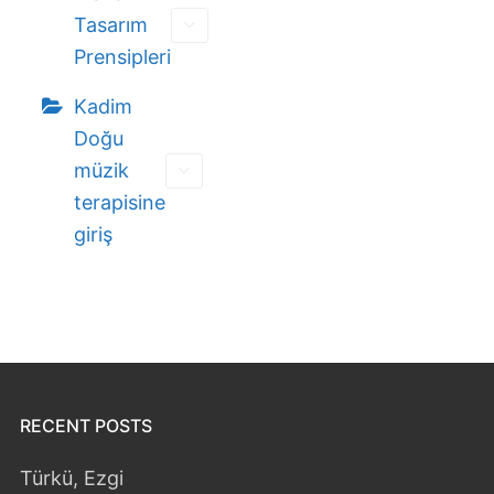
Tasarım
Prensipleri
Kadim
Doğu
müzik
terapisine
giriş
RECENT POSTS
Türkü, Ezgi