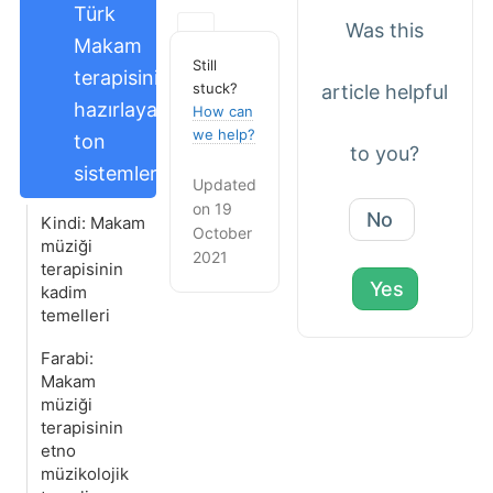
Türk
Was this
Makam
Still
terapisini
stuck?
article helpful
hazırlayan
How can
we help?
ton
to you?
sistemleri
Updated
on 19
No
Kindi: Makam
October
müziği
2021
terapisinin
Yes
kadim
temelleri
Farabi:
Makam
müziği
terapisinin
etno
müzikolojik