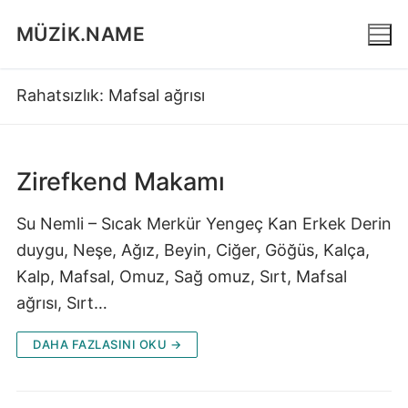
İçeriğe
MÜZIK.NAME
atla
Rahatsızlık:
Mafsal ağrısı
Zirefkend Makamı
Su Nemli – Sıcak Merkür Yengeç Kan Erkek Derin
duygu, Neşe, Ağız, Beyin, Ciğer, Göğüs, Kalça,
Kalp, Mafsal, Omuz, Sağ omuz, Sırt, Mafsal
ağrısı, Sırt…
DAHA FAZLASINI OKU →