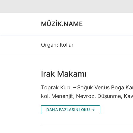
İçeriğe
atla
MÜZIK.NAME
Organ:
Kollar
Irak Makamı
Toprak Kuru – Soğuk Venüs Boğa Kara sa
kol, Menenjit, Nevroz, Düşünme, K
DAHA FAZLASINI OKU →