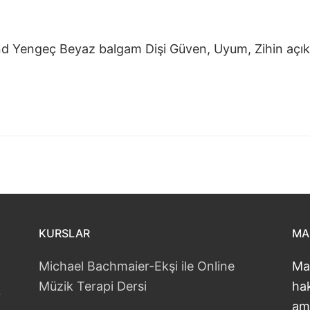
nd Yengeç Beyaz balgam Dişi Güven, Uyum, Zihin açık
KURSLAR
MA
Michael Bachmaier-Ekşi ile Online
Ma
Müzik Terapi Dersi
hak
?
am