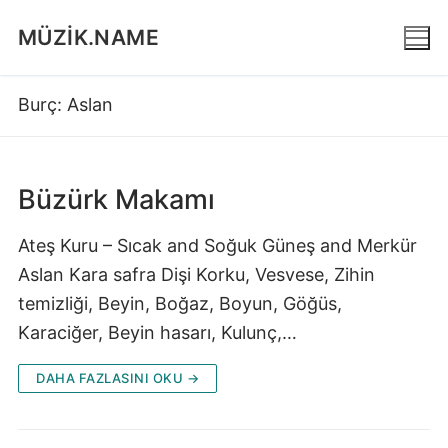
İçeriğe
MÜZIK.NAME
atla
Burç:
Aslan
Büzürk Makamı
Ateş Kuru – Sıcak and Soğuk Güneş and Merkür
Aslan Kara safra Dişi Korku, Vesvese, Zihin
temizliği, Beyin, Boğaz, Boyun, Göğüs,
Karaciğer, Beyin hasarı, Kulunç,…
DAHA FAZLASINI OKU →