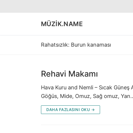
İçeriğe
atla
MÜZIK.NAME
Rahatsızlık:
Burun kanaması
Rehavi Makamı
Hava Kuru and Nemli – Sıcak Güneş As
Göğüs, Mide, Omuz, Sağ omuz, Yan
DAHA FAZLASINI OKU →